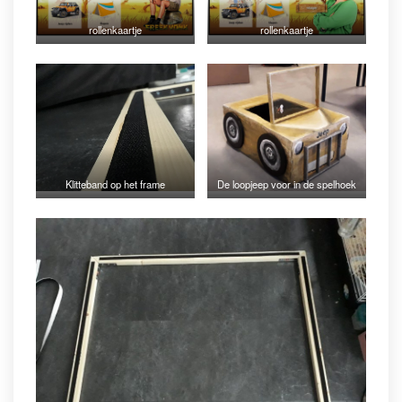
rollenkaartje
rollenkaartje
Klitteband op het frame
De loopjeep voor in de spelhoek