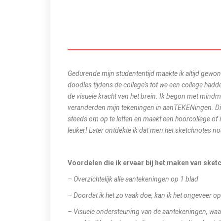
Gedurende mijn studententijd maakte ik altijd gewo
doodles tijdens de college’s tot we een college ha
de visuele kracht van het brein. Ik begon met mind
veranderden mijn tekeningen in aanTEKENingen. Dit 
steeds om op te letten en maakt een hoorcollege of i
leuker! Later ontdekte ik dat men het sketchnotes n
Voordelen die ik ervaar bij het maken van sket
– Overzichtelijk alle aantekeningen op 1 blad
– Doordat ik het zo vaak doe, kan ik het ongeveer 
– Visuele ondersteuning van de aantekeningen, waar