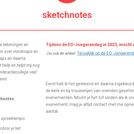
sketchnotes
ne tekeningen en
Tijdens de EO-Jongerendag in 2023, mocht 
dden over mindmaps en
Terugblik op de EO-Jongerend
Zie ook dit artikel:
maps en daarna
hielp en helpt mij nog
nteractiecollege veel
oemt.
Eerst heb ik het getekend en daarna ingekleurd.
de kerk en bij trouwerijen van vrienden geoef
evenementen. Mocht je het tof vinden als ik voo
chnotes:
evenement, mag je altijd contact met me opnem
aantal.
op spreektempo.
door je het