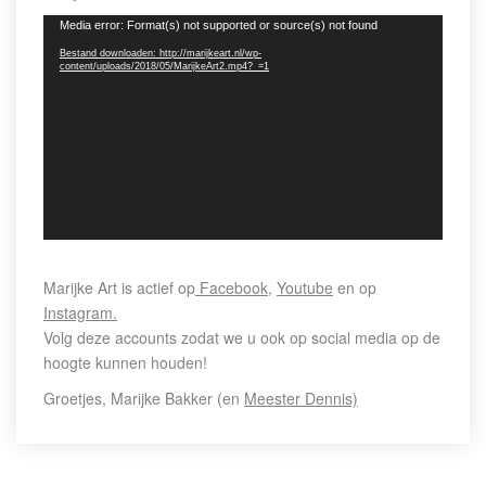
Videospeler
Media error: Format(s) not supported or source(s) not found
Bestand downloaden: http://marijkeart.nl/wp-
content/uploads/2018/05/MarijkeArt2.mp4?_=1
Marijke Art is actief op
Facebook,
Youtube
en op
Instagram.
Volg deze accounts zodat we u ook op social media op de
hoogte kunnen houden!
Groetjes, Marijke Bakker (en
Meester Dennis)